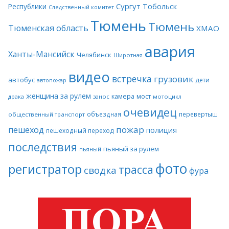
Сургут
Тобольск
Республики
Следственный комитет
Тюмень
Тюмень
Тюменская область
ХМАО
авария
Ханты-Мансийск
Челябинск
Широтная
видео
встречка
грузовик
автобус
дети
автопожар
женщина за рулем
камера
мост
драка
занос
мотоцикл
очевидец
объездная
перевертыш
общественный транспорт
пожар
пешеход
полиция
пешеходный переход
последствия
пьяный за рулем
пьяный
фото
регистратор
трасса
сводка
фура