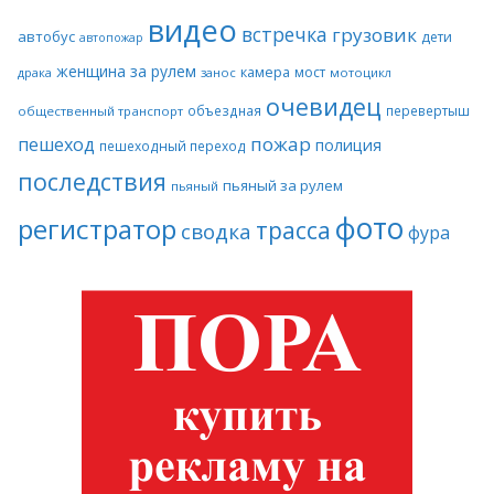
видео
встречка
грузовик
автобус
дети
автопожар
женщина за рулем
камера
мост
драка
занос
мотоцикл
очевидец
объездная
перевертыш
общественный транспорт
пожар
пешеход
полиция
пешеходный переход
последствия
пьяный за рулем
пьяный
фото
регистратор
трасса
сводка
фура