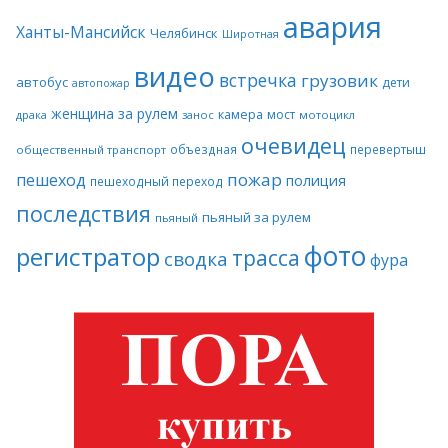
авария
Ханты-Мансийск
Челябинск
Широтная
видео
встречка
грузовик
автобус
дети
автопожар
женщина за рулем
камера
мост
драка
занос
мотоцикл
очевидец
объездная
перевертыш
общественный транспорт
пожар
пешеход
полиция
пешеходный переход
последствия
пьяный за рулем
пьяный
фото
регистратор
трасса
сводка
фура