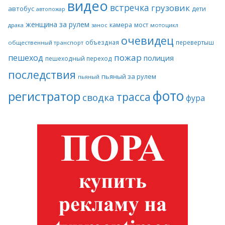
видео
встречка
грузовик
автобус
дети
автопожар
женщина за рулем
камера
мост
драка
занос
мотоцикл
очевидец
объездная
перевертыш
общественный транспорт
пожар
пешеход
полиция
пешеходный переход
последствия
пьяный за рулем
пьяный
фото
регистратор
трасса
сводка
фура