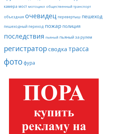
камера
мост
мотоцикл
общественный транспорт
очевидец
пешеход
объездная
перевертыш
пожар
полиция
пешеходный переход
последствия
пьяный за рулем
пьяный
регистратор
трасса
сводка
фото
фура