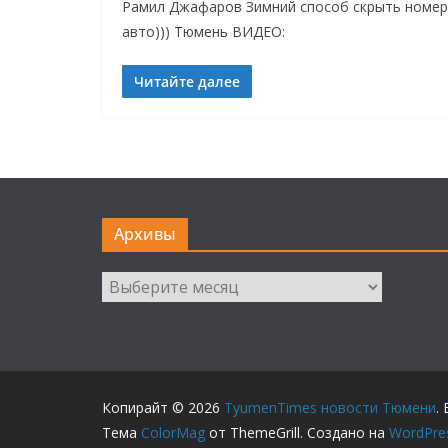
Рамил Джафаров Зимний способ скрыть номер
авто))) Тюмень ВИДЕО:
Читайте далее
Архивы
Архивы
Копирайт © 2026
TyumenTimes новости Тюмени
.
Тема
ColorMag
от ThemeGrill. Создано на
WordPre