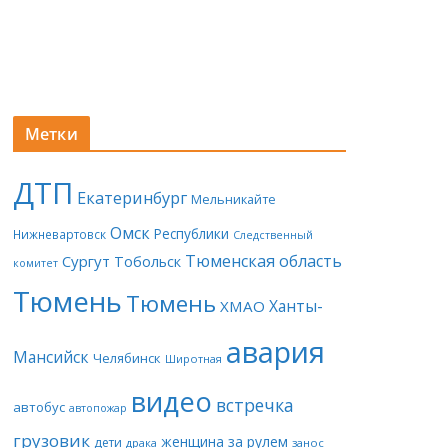
Метки
ДТП
Екатеринбург
Мельникайте
Омск
Республики
Нижневартовск
Следственный
Тюменская область
Сургут
Тобольск
комитет
Тюмень
Тюмень
Ханты-
ХМАО
авария
Мансийск
Челябинск
Широтная
видео
встречка
автобус
автопожар
грузовик
женщина за рулем
дети
драка
занос