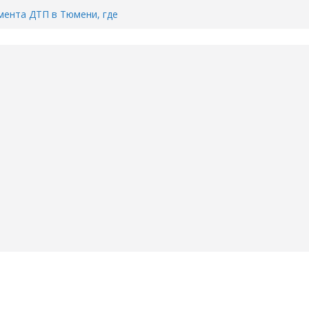
ента ДТП в Тюмени, где
ка.
сь список и график работы
юмени
Адреса пунктов бесплатного
воду в вашем доме в Тюмени?
6
Тимофея Кармацкого в Тюмени.
пал на ВИДЕО