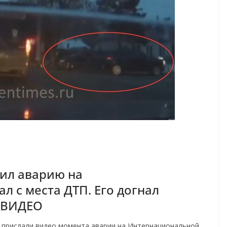
оил аварию на
л с места ДТП. Его догнал
 ВИДЕО
ru прислали видео момента аварии на Интернациональной.