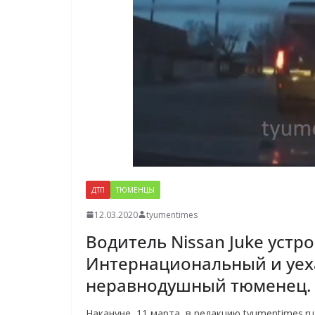
ДТП
ТЮМЕНЦЫ
12.03.2020
tyumentimes
Водитель Nissan Juke устр
Интернациональный и уеха
неравнодушный тюменец.
Накануне, 11 марта, в редакцию tyumentimes.