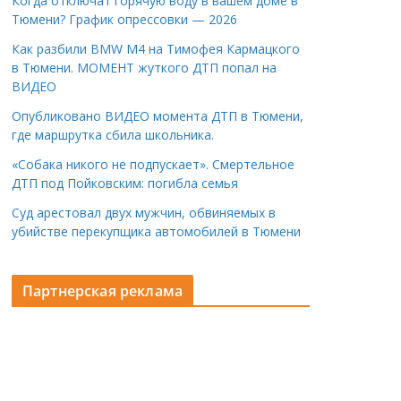
Когда отключат горячую воду в вашем доме в
Тюмени? График опрессовки — 2026
Как разбили BMW M4 на Тимофея Кармацкого
в Тюмени. МОМЕНТ жуткого ДТП попал на
ВИДЕО
Опубликовано ВИДЕО момента ДТП в Тюмени,
где маршрутка сбила школьника.
«Собака никого не подпускает». Смертельное
ДТП под Пойковским: погибла семья
Суд арестовал двух мужчин, обвиняемых в
убийстве перекупщика автомобилей в Тюмени
Партнерская реклама