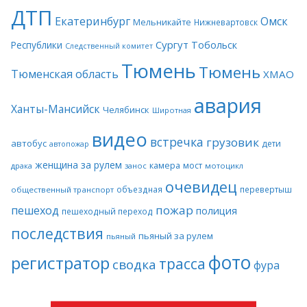
ДТП
Екатеринбург
Омск
Мельникайте
Нижневартовск
Сургут
Тобольск
Республики
Следственный комитет
Тюмень
Тюмень
Тюменская область
ХМАО
авария
Ханты-Мансийск
Челябинск
Широтная
видео
встречка
грузовик
автобус
дети
автопожар
женщина за рулем
камера
мост
драка
занос
мотоцикл
очевидец
объездная
перевертыш
общественный транспорт
пожар
пешеход
полиция
пешеходный переход
последствия
пьяный за рулем
пьяный
фото
регистратор
трасса
сводка
фура