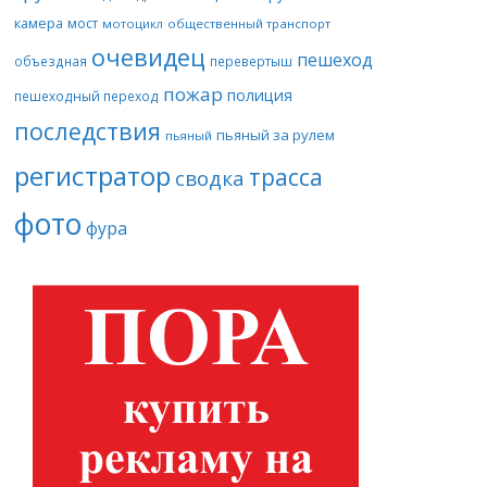
камера
мост
мотоцикл
общественный транспорт
очевидец
пешеход
объездная
перевертыш
пожар
полиция
пешеходный переход
последствия
пьяный за рулем
пьяный
регистратор
трасса
сводка
фото
фура