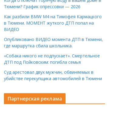
Когда отключат горячую воду в вашем доме в
Тюмени? График опрессовки — 2026
Как разбили BMW M4 на Тимофея Кармацкого
в Тюмени. МОМЕНТ жуткого ДТП попал на
ВИДЕО
Опубликовано ВИДЕО момента ДТП в Тюмени,
где маршрутка сбила школьника.
«Собака никого не подпускает». Смертельное
ДТП под Пойковским: погибла семья
Суд арестовал двух мужчин, обвиняемых в
убийстве перекупщика автомобилей в Тюмени
Партнерская реклама