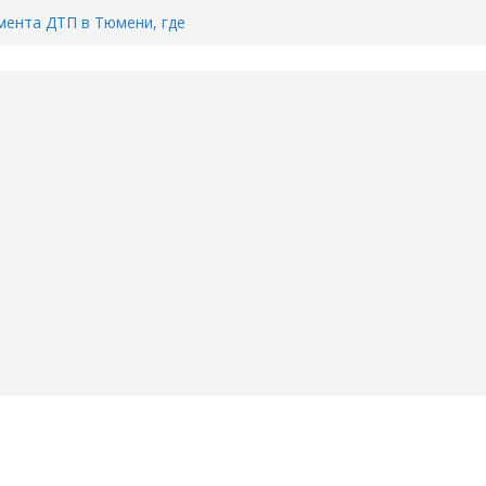
ента ДТП в Тюмени, где
ка.
сь список и график работы
юмени
Адреса пунктов бесплатного
воду в вашем доме в Тюмени?
6
Тимофея Кармацкого в Тюмени.
пал на ВИДЕО